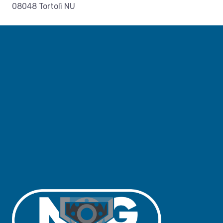
08048 Tortolì NU