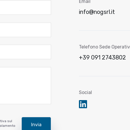
Email
info@nogsrl.it
Telefono Sede Operati
+39 091 2743802
Social
tiva sul
egolamento