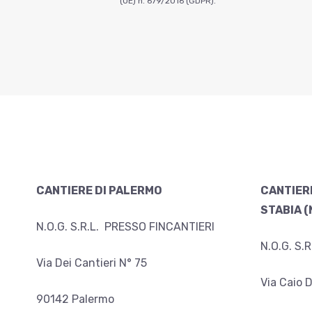
(UE) n. 679/2016 (GDPR).
CANTIERE DI PALERMO
CANTIER
STABIA (
N.O.G. S.R.L. PRESSO FINCANTIERI
N.O.G. S.
Via Dei Cantieri N° 75
Via Caio Du
90142 Palermo