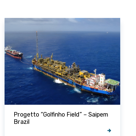
Progetto “Cargo Berge S600” –
Saipem Equipment Rental &
Services B.V.